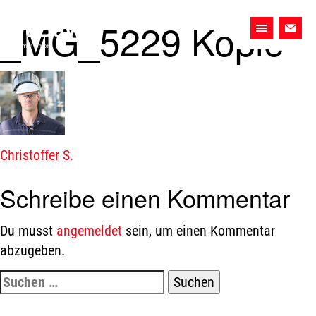
Skip
_MG_5229 Kopie
to
Primary
content
Menu
Wir.
Das
Team.
Die
Firma.
Beitragsnavigation
Christoffer S.
Schreibe einen Kommentar
Du musst
angemeldet
sein, um einen Kommentar
abzugeben.
Suchen
nach: