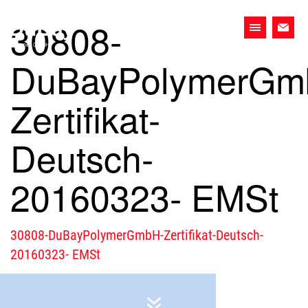
Skip
30808-
to
Primary
content
Menu
DuBayPolymerGm
Wir.
Das
Zertifikat-
Team.
Die
Deutsch-
Firma.
20160323- EMSt
30808-DuBayPolymerGmbH-Zertifikat-Deutsch-
20160323- EMSt